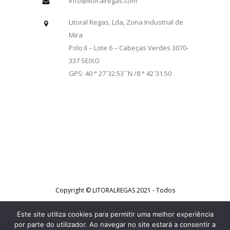
info@litoralregas.com
Litoral Regas, Lda, Zona Industrial de
Mira
Polo II – Lote 6 – Cabeças Verdes 3070-
337 SEIXO
GPS: 40 ° 27´32.53´´N /8 ° 42´31.50
Copyright © LITORALREGAS 2021 - Todos
os direitos reservados - Desenvolvido
Este site utiliza cookies para permitir uma melhor experiência
por
JCW
por parte do utilizador. Ao navegar no site estará a consentir a