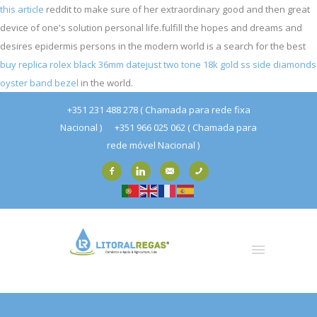
this article
reddit to make sure of her extraordinary good and then great
device of one's solution personal life.fulfill the hopes and dreams and
desires epidermis persons in the modern world is a search for the best
buy replica rolex black 36mm datejust two tone 18k gold ss side diamonds
oyster band bezel
in the world.
+351 231 488 278 ( Chamada para rede fixa
Nacional )
+351 966 025 062 ( Chamada para
rede móvel Nacional )