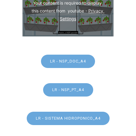
Your consent is required to display 
this content from  youtube - 
Privacy 
Settings
LR - NSP_DOC_A4
LR - NSP_PT_A4
LR - SISTEMA HIDROPONICO_A4