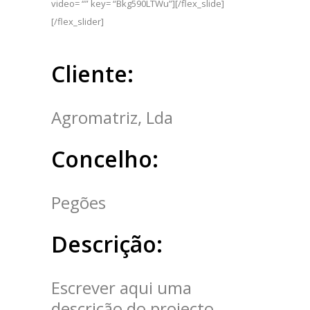
video= “” key= “Bkg590LTWu”][/flex_slide]
[/flex_slider]
Cliente:
Agromatriz, Lda
Concelho:
Pegões
Descrição:
Escrever aqui uma
descrição do projecto.