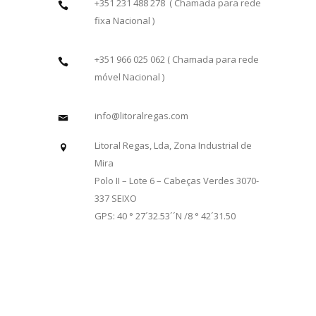
+351 231 488 278 ( Chamada para rede
fixa Nacional )
+351 966 025 062 ( Chamada para rede
móvel Nacional )
info@litoralregas.com
Litoral Regas, Lda, Zona Industrial de
Mira
Polo II – Lote 6 – Cabeças Verdes 3070-
337 SEIXO
GPS: 40 ° 27´32.53´´N /8 ° 42´31.50