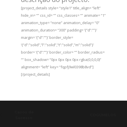
[project_details style= “style1” title_align= “left”
hide_in= “” css_id= “” css_classes= “” animate= “1”
animation_type= “none” animation_delay= “0”
animation_duration= “300” padding= ‘{“d”:””}’
margin= ‘{“d”:””}’ border_style=
‘{“d”:”solid”,”l”:”solid”,”t”:”solid”,”m”:”solid”}’
border= ‘{“d”:””}’ border_color= “” border_radius=
“” box_shadow= “0px 0px 0px 0px rgba(0,0,0,0)”
alignment= “left” key= “fqpfj9wl0398b8vd”]
[/project_details]
Casos de
COGUMELOS
Sucesso