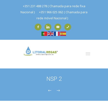
+351 231 488 278 ( Chamada para rede fixa
Nacional )
+351 966 025 062 ( Chamada para
rede móvel Nacional )
NSP 2