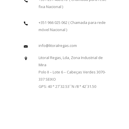
fixa Nacional )
+351 966 025 062 ( Chamada para rede
móvel Nacional )
info@litoralregas.com
Litoral Regas, Lda, Zona Industrial de
Mira
Polo II – Lote 6 – Cabeças Verdes 3070-
337 SEIXO
GPS: 40 ° 27´32.53´´N /8 ° 42´31.50