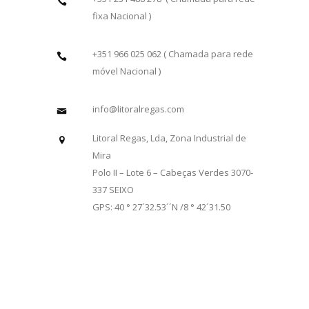
fixa Nacional )
+351 966 025 062 ( Chamada para rede
móvel Nacional )
info@litoralregas.com
Litoral Regas, Lda, Zona Industrial de
Mira
Polo II – Lote 6 – Cabeças Verdes 3070-
337 SEIXO
GPS: 40 ° 27´32.53´´N /8 ° 42´31.50