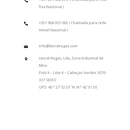
fixa Nacional )
+351 966 025 062 ( Chamada para rede
móvel Nacional )
info@litoralregas.com
Litoral Regas, Lda, Zona Industrial de
Mira
Polo II – Lote 6 – Cabeças Verdes 3070-
337 SEIXO
GPS: 40 ° 27´32.53´´N /8 ° 42´31.50