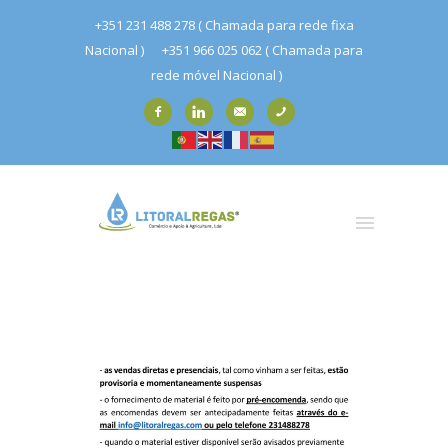
+351 231 488 278 ( Chamada para rede fixa
Nacional )
+351 966 025 062 ( Chamada para
rede móvel Nacional )