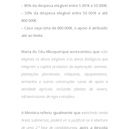
– 85% da despesa elegível entre 5 001€ e 50 000€;
– 50% da despesa elegível entre 50 001€ e até
800 000€;
– Caso seja cima de 800 000€, o apoio é atribuído
até ao limite.
Maria do Céu Albuquerque acrescentou que
«são
elegíveis os ativos tangíveis e os ativos biológicos que
integram o capital produtivo da exploração: animais,
plantações plurianuais, máquinas, equipamentos,
armazéns e outras construções rurais de apoio à
atividade agrícola, incluindo plantas de viveiro,
infraestruturas de rega e estufas»
.
A Ministra referiu igualmente que «
existindo ainda
áreas submersas, poderá vir a justificar-se a abertura
de uma 2.ª fase de candidaturas
», após a descida