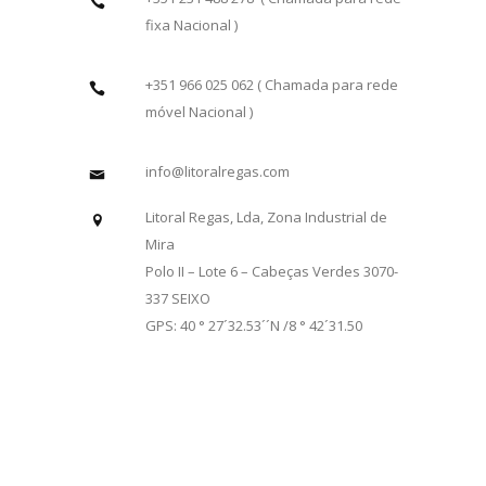
fixa Nacional )
+351 966 025 062 ( Chamada para rede
móvel Nacional )
info@litoralregas.com
Litoral Regas, Lda, Zona Industrial de
Mira
Polo II – Lote 6 – Cabeças Verdes 3070-
337 SEIXO
GPS: 40 ° 27´32.53´´N /8 ° 42´31.50