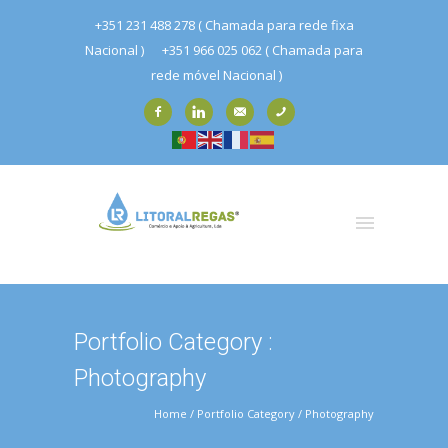
+351 231 488 278 ( Chamada para rede fixa
Nacional )
+351 966 025 062 ( Chamada para
rede móvel Nacional )
Portfolio Category :
Photography
Home
/ Portfolio Category /
Photography