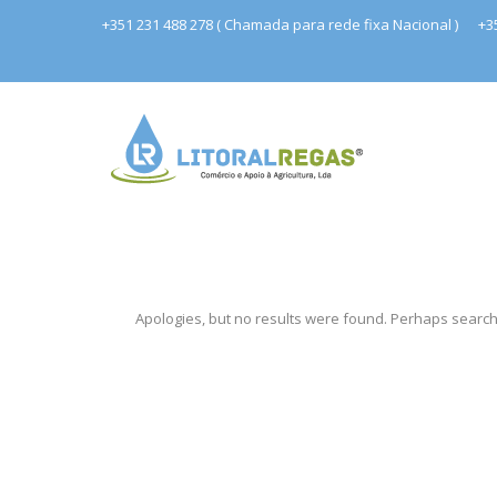
+351 231 488 278 ( Chamada para rede fixa Nacional )
+3
Apologies, but no results were found. Perhaps searchin