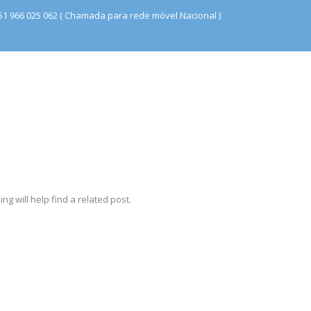
51 966 025 062 ( Chamada para rede móvel Nacional )
g will help find a related post.