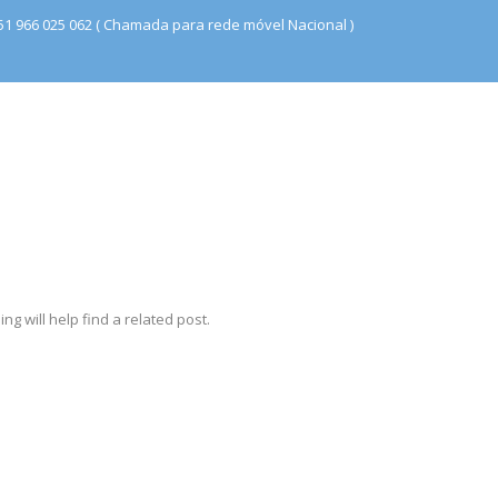
51 966 025 062 ( Chamada para rede móvel Nacional )
g will help find a related post.