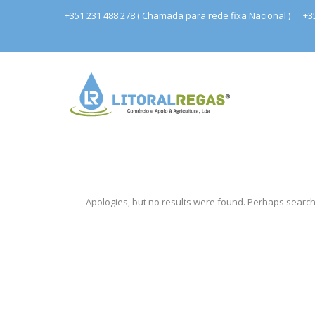
+351 231 488 278 ( Chamada para rede fixa Nacional )
+3
Apologies, but no results were found. Perhaps searchin