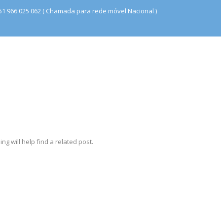
51 966 025 062 ( Chamada para rede móvel Nacional )
g will help find a related post.