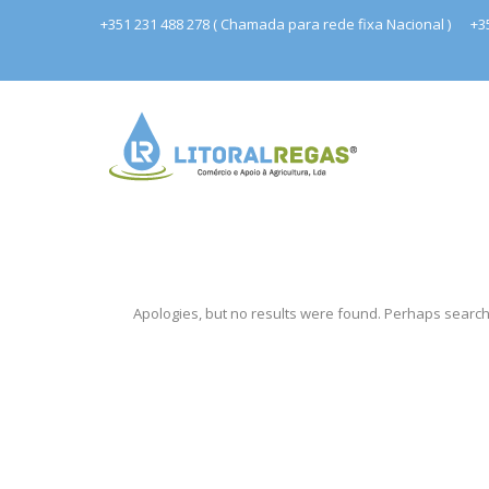
+351 231 488 278 ( Chamada para rede fixa Nacional )
+3
Apologies, but no results were found. Perhaps searchin