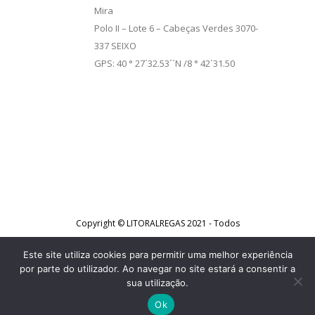
Mira
Polo II – Lote 6 – Cabeças Verdes 3070-
337 SEIXO
GPS: 40 ° 27´32.53´´N /8 ° 42´31.50
Copyright © LITORALREGAS 2021 - Todos
os direitos reservados - Desenvolvido
Este site utiliza cookies para permitir uma melhor experiência
por
JCW
por parte do utilizador. Ao navegar no site estará a consentir a
sua utilização.
Ok