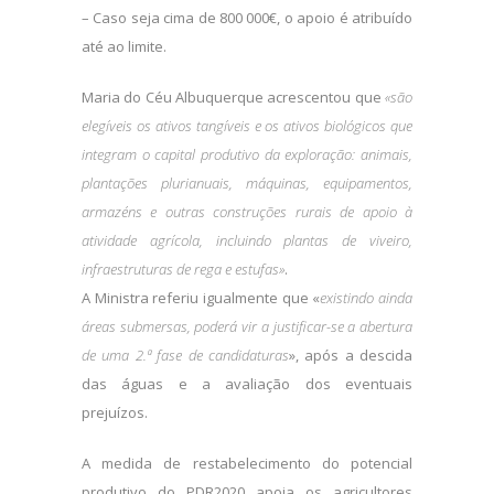
– Caso seja cima de 800 000€, o apoio é atribuído
até ao limite.
Maria do Céu Albuquerque acrescentou que
«são
elegíveis os ativos tangíveis e os ativos biológicos que
integram o capital produtivo da exploração: animais,
plantações plurianuais, máquinas, equipamentos,
armazéns e outras construções rurais de apoio à
atividade agrícola, incluindo plantas de viveiro,
infraestruturas de rega e estufas»
.
A Ministra referiu igualmente que «
existindo ainda
áreas submersas, poderá vir a justificar-se a abertura
de uma 2.ª fase de candidaturas
», após a descida
das águas e a avaliação dos eventuais
prejuízos.
A medida de restabelecimento do potencial
produtivo do PDR2020 apoia os agricultores