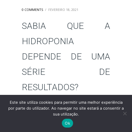
0 COMMENTS
/
FEVEREIRO 18, 2021
SABIA QUE A
HIDROPONIA
DEPENDE DE UMA
SÉRIE DE
RESULTADOS?
Este site utiliza cookies para permitir uma melhor experiência
Sabia que o resultado positivo do cultivo de
por parte do utilizador. Ao navegar no site estará a consentir a
certas culturas e da hidroponia em geral
sua utilização.
depende de uma série de cuidados?
Ok
Por exemplo, o Ph (concentração de Hidrogénio)